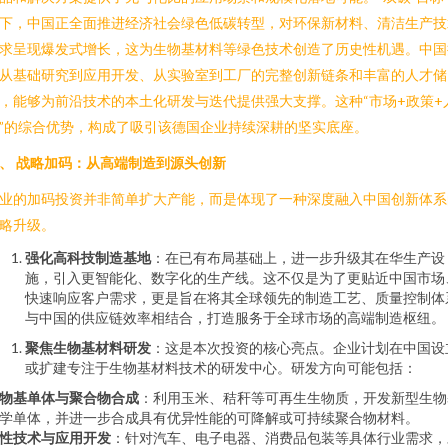
下，中国正全面推进经济社会绿色低碳转型，对环保新材料、清洁生产技
求呈现爆发式增长，这为生物基材料等绿色技术创造了历史性机遇。中国
从基础研究到应用开发、从实验室到工厂的完整创新链条和丰富的人才储
，能够为前沿技术的本土化研发与迭代提供强大支撑。这种“市场+政策+
”的综合优势，构成了吸引该德国企业持续深耕的坚实底座。
、 战略加码：从高端制造到源头创新
业的加码投资并非简单扩大产能，而是体现了一种深度融入中国创新体系
略升级。
强化高科技制造基地
：在已有布局基础上，进一步升级其在华生产设
施，引入更智能化、数字化的生产线。这不仅是为了更贴近中国市场
快速响应客户需求，更是旨在将其全球领先的制造工艺、质量控制体
与中国的供应链效率相结合，打造服务于全球市场的高端制造枢纽。
聚焦生物基材料研发
：这是本次投资的核心亮点。企业计划在中国设
或扩建专注于生物基材料技术的研发中心。研发方向可能包括：
物基单体与聚合物合成
：利用玉米、秸秆等可再生生物质，开发新型生物
学单体，并进一步合成具有优异性能的可降解或可持续聚合物材料。
性技术与应用开发
：针对汽车、电子电器、消费品包装等具体行业需求，