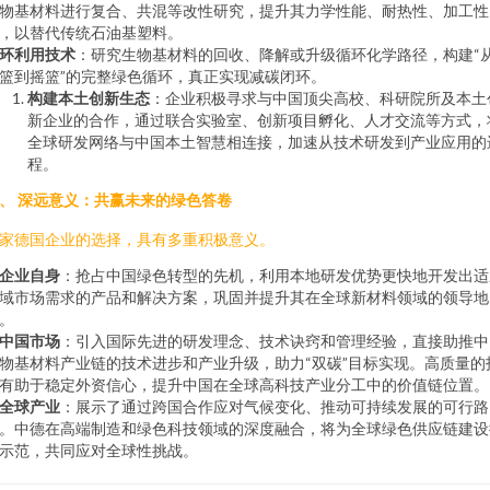
物基材料进行复合、共混等改性研究，提升其力学性能、耐热性、加工性
，以替代传统石油基塑料。
环利用技术
：研究生物基材料的回收、降解或升级循环化学路径，构建“
篮到摇篮”的完整绿色循环，真正实现减碳闭环。
构建本土创新生态
：企业积极寻求与中国顶尖高校、科研院所及本土
新企业的合作，通过联合实验室、创新项目孵化、人才交流等方式，
全球研发网络与中国本土智慧相连接，加速从技术研发到产业应用的
程。
、 深远意义：共赢未来的绿色答卷
家德国企业的选择，具有多重积极意义。
企业自身
：抢占中国绿色转型的先机，利用本地研发优势更快地开发出适
域市场需求的产品和解决方案，巩固并提升其在全球新材料领域的领导地
。
中国市场
：引入国际先进的研发理念、技术诀窍和管理经验，直接助推中
物基材料产业链的技术进步和产业升级，助力“双碳”目标实现。高质量的
有助于稳定外资信心，提升中国在全球高科技产业分工中的价值链位置。
全球产业
：展示了通过跨国合作应对气候变化、推动可持续发展的可行路
。中德在高端制造和绿色科技领域的深度融合，将为全球绿色供应链建设
示范，共同应对全球性挑战。