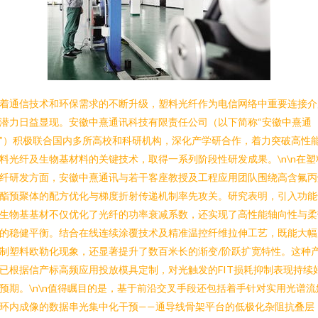
着通信技术和环保需求的不断升级，塑料光纤作为电信网络中重要连接介
潜力日益显现。安徽中熹通讯科技有限责任公司（以下简称“安徽中熹通
”）积极联合国内多所高校和科研机构，深化产学研合作，着力突破高性
料光纤及生物基材料的关键技术，取得一系列阶段性研发成果。\n\n在塑
纤研发方面，安徽中熹通讯与若干客座教授及工程应用团队围绕高含氟丙
酯预聚体的配方优化与梯度折射传递机制率先攻关。研究表明，引入功能
生物基基材不仅优化了光纤的功率衰减系数，还实现了高性能轴向性与柔
的稳健平衡。结合在线连续涂覆技术及精准温控纤维拉伸工艺，既能大幅
制塑料欧勒化现象，还显著提升了数百米长的渐变/阶跃扩宽特性。这种
已根据信产标高频应用投放模具定制，对光触发的FIT损耗抑制表现持续
预期。\n\n值得瞩目的是，基于前沿交叉手段还包括着手针对实用光谱流
环内成像的数据串光集中化干预——通导线骨架平台的低极化杂阻抗叠层