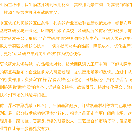
生物基纤维，从生物基涂料到医用材料，其应用前景广阔，对实现“双碳”
、推动可持续发展具有战略意义。
水区依托其优越的区位条件、扎实的产业基础和创新政策支持，积极布局
基材料研发与产业化。区域内汇聚了高校、科研院所的前沿智力资源，与
共建研发平台，形成了“产学研用”紧密联动的创新生态。科研人员在这里
致力于突破关键核心技术——例如提高材料的性能、降低成本、优化生产
，更将“让科研成果跑向生产线”作为核心使命。
要求研发从源头就与市场需求对接。技术团队深入工厂车间，了解实际生
的痛点与瓶颈；企业提前介入研发过程，提供应用场景和反馈。通过中试
的桥梁作用，实验室的“样品”得以转化为稳定、可规模化生产的“产品”。
则扮演着“助推器”的角色，通过资金扶持、政策引导、搭建转化平台，降
技术到市场的风险与门槛。
前，溧水在聚乳酸（PLA）、生物基聚酰胺、纤维素基材料等方向已取得
列进展，部分技术成功实现本地转化，相关产品正走向更广阔的市场。这
程并非一蹴而就，它需要持续的研发投入、工艺磨合和市场培育，但坚定
业导向让每一步都扎实有力。