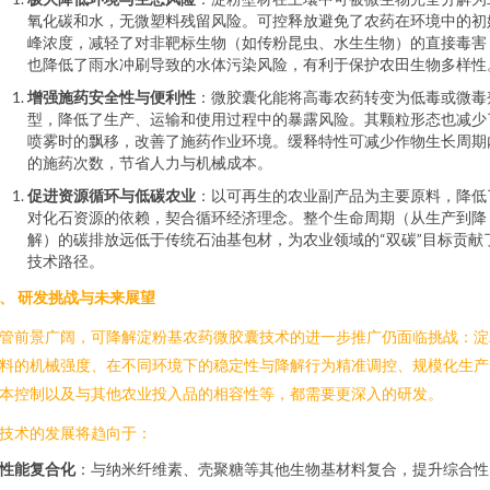
氧化碳和水，无微塑料残留风险。可控释放避免了农药在环境中的初
峰浓度，减轻了对非靶标生物（如传粉昆虫、水生生物）的直接毒害
也降低了雨水冲刷导致的水体污染风险，有利于保护农田生物多样性
增强施药安全性与便利性
：微胶囊化能将高毒农药转变为低毒或微毒
型，降低了生产、运输和使用过程中的暴露风险。其颗粒形态也减少
喷雾时的飘移，改善了施药作业环境。缓释特性可减少作物生长周期
的施药次数，节省人力与机械成本。
促进资源循环与低碳农业
：以可再生的农业副产品为主要原料，降低
对化石资源的依赖，契合循环经济理念。整个生命周期（从生产到降
解）的碳排放远低于传统石油基包材，为农业领域的“双碳”目标贡献
技术路径。
、 研发挑战与未来展望
管前景广阔，可降解淀粉基农药微胶囊技术的进一步推广仍面临挑战：淀
料的机械强度、在不同环境下的稳定性与降解行为精准调控、规模化生产
本控制以及与其他农业投入品的相容性等，都需要更深入的研发。
技术的发展将趋向于：
性能复合化
：与纳米纤维素、壳聚糖等其他生物基材料复合，提升综合性