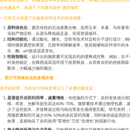
分包裹其中，形成尺寸在微米级的“微型储库”。
一过程充分体现了生物基材料技术的研发精髓：
原料绿色化
：摒弃传统的石油基聚合物，选用玉米、木薯、马铃薯等
业副产物淀粉，从源头降低碳足迹，实现资源循环。
结构功能化
：通过酯化、醚化、交联等技术对淀粉分子进行设计，精
调控微胶囊壁的厚度、孔隙率和降解速率，使其能够响应环境中的水
分、酶、pH值或温度变化。
性能智能化
：设计出的微胶囊可实现农药的缓释或控释。例如，在干
时保持稳定，在降雨或高湿环境下按需释放，从而将农药的持效期延
数倍，大幅减少施药频次。
、 助力可持续农业的多维价值
技术的应用，为农业可持续发展注入了多重积极效应：
显著提升农药利用率，减量增效
：传统施药方式下，农药有效成分因
移、挥发、光解等损失高达60%-70%。微胶囊技术通过物理包裹，
少了这些损失，并使释放过程与病虫害发生规律更匹配。研究表明，
用微胶囊制剂可减少30%-50%的农药原药用量，同时保持或提高防
效果，直接响应了农药使用“零增长”乃至“负增长”的国家行动。
极大降低环境与生态风险
：淀粉壁材在土壤中可被微生物完全分解为