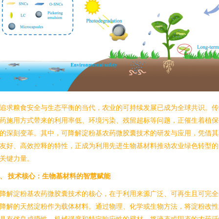
追求粮食安全与生态平衡的当代，农业的可持续发展已成为全球共识。传
药施用方式带来的利用率低、环境污染、残留超标等问题，正催生着植保
的深刻变革。其中，可降解淀粉基农药微胶囊技术的研发与应用，凭借其
友好、高效控释的特性，正成为利用先进生物基材料推动农业绿色转型的
关键力量。
、 技术核心：生物基材料的智慧赋能
降解淀粉基农药微胶囊技术的核心，在于利用来源广泛、可再生且可完全
降解的天然淀粉作为载体材料。通过物理、化学或生物方法，将淀粉改性
具有优良成膜性、机械强度和特定响应性的壁材，将液态或固态的农药活